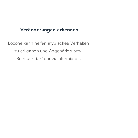
Veränderungen erkennen
Loxone kann helfen atypisches Verhalten
zu erkennen und Angehörige bzw.
Betreuer darüber zu informieren.
Vorbeugen von Gefahren
Mit Loxone können kritische
Haushaltsgeräte im Stromkreis überwacht