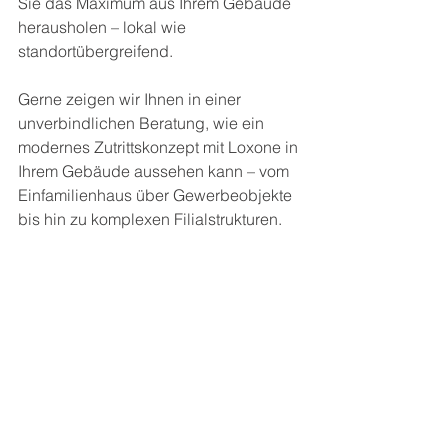
Sie das Maximum aus Ihrem Gebäude 
herausholen – lokal wie 
standortübergreifend.
Gerne zeigen wir Ihnen in einer 
unverbindlichen Beratung, wie ein 
modernes Zutrittskonzept mit Loxone in 
Ihrem Gebäude aussehen kann – vom 
Einfamilienhaus über Gewerbeobjekte 
bis hin zu komplexen Filialstrukturen.
Kontaktieren Sie uns – wir begleiten 
Sie auf dem Weg zur smarten, sicheren 
Zutrittskontrolle.
Über uns